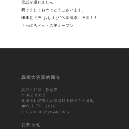
電話が通じません
明けましておめでとうございます。
NHK朝ドラ”おむすび”仏事指導に抜擢！！
さっぽろペットの里オープン
真宗大谷派教願寺
真宗大谷派 教願寺
〒002-8052
北海道札幌市北区篠路町上篠路２１番地
☎︎
011-771-2616
info[atmark]kyoganji.org
お知らせ