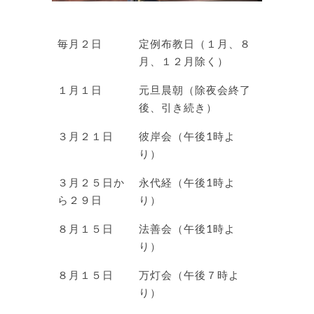
毎月２日
定例布教日（１月、８
月、１２月除く）
１月１日
元旦晨朝（除夜会終了
後、引き続き）
３月２１日
彼岸会（午後1時よ
り）
３月２５日か
永代経（午後1時よ
ら２９日
り）
８月１５日
法善会（午後1時よ
り）
８月１５日
万灯会（午後７時よ
り）